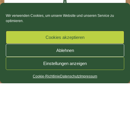
Wir verwenden Cookies, um unsere Website und unseren Service zu
Mitarbeiterangebote
optimieren.
Cookies akzeptieren
Ablehnen
Einstellungen anzeigen
Langfristige
Entwicklungsmöglichkeiten
Cookie-Richtlinie
Datenschutz
Impressum
Höchstmaß an